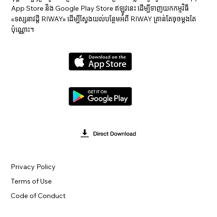
App Store និង Google Play Store ឥឡូវនេះ ដើម្បីទាញយកកម្មវិធី
«ទស្សនាវ​ដ្ដី RIWAY» ដើម្បីស្វែងយល់បន្ថែមអំពី RIWAY គ្រាន់តែចុចម្តងតែ
ប៉ុណ្ណោះ។
Privacy Policy
Terms of Use
Code of Conduct