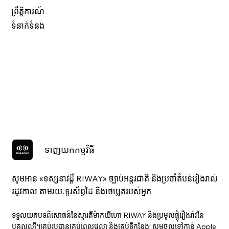
ព្រឹត្តិការណ៍
ទំនាក់ទំនង
ទាញយកកម្មវិធី
សូមអាន «ទស្សនាវ​ដ្ដី RIWAY» ច្បាប់អន្តរជាតិ និងប្រចាំតំបន់រៀងរាល់
រដូវកាល តាមរយៈទូរស័ព្ទដៃ និងថេប្លេតរបស់អ្នក
ទទួលយកបទពិសោធន៍នៃស្មារតីម៉ាកយីហោ RIWAY និងប្រមូលផ្តុំរឿងរ៉ាវនៃ
បុគ្គលល្បីៗគ្រប់រូបបានគ្រប់ពេលវេលា និងគ្រប់ទីកន្លែង! សូមចូលទៅកាន់ Apple