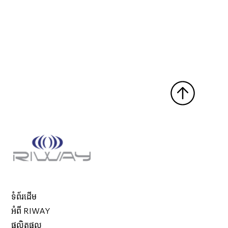
ទំព័រដើម
អំពី RIWAY
ផលិតផល