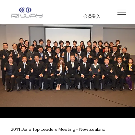
会员登入
2011 June Top Leaders Meeting – New Zealand