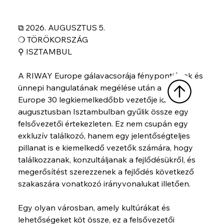
⧉ 2026. AUGUSZTUS 5.
❍ TÖRÖKORSZÁG
⚲ ISZTAMBUL
A RIWAY Europe gálavacsorája fénypontjának és 
ünnepi hangulatának megélése után a RIWAY 
Europe 30 legkiemelkedőbb vezetője idén 
augusztusban Isztambulban gyűlik össze egy 
felsővezetői értekezleten. Ez nem csupán egy 
exkluzív találkozó, hanem egy jelentőségteljes 
pillanat is e kiemelkedő vezetők számára, hogy 
találkozzanak, konzultáljanak a fejlődésükről, és 
megerősítést szerezzenek a fejlődés következő 
szakaszára vonatkozó irányvonalukat illetően.
Egy olyan városban, amely kultúrákat és 
lehetőségeket köt össze, ez a felsővezetői 