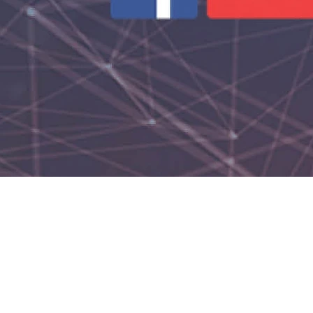
arter “Leaders Recogni