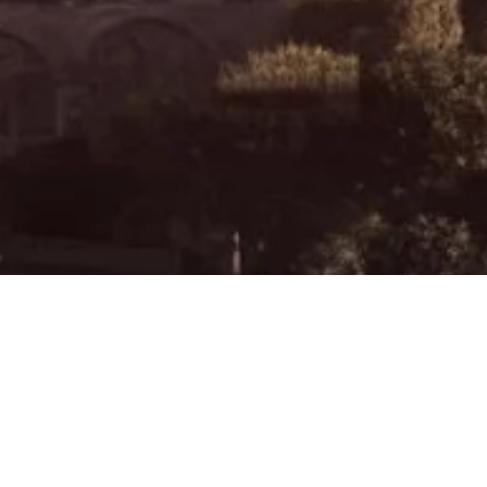
 Top Liderów” RIWAY E