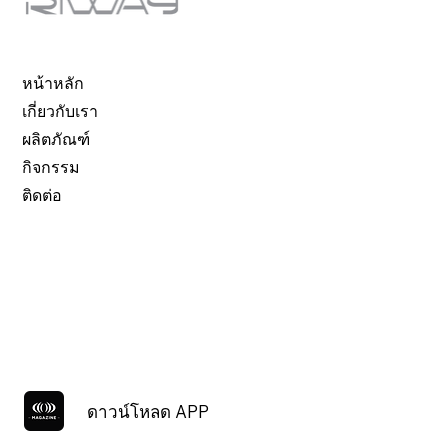
หน้าหลัก
เกี่ยวกับเรา
ผลิตภัณฑ์
กิจกรรม
ติดต่อ
ดาวน์โหลด APP