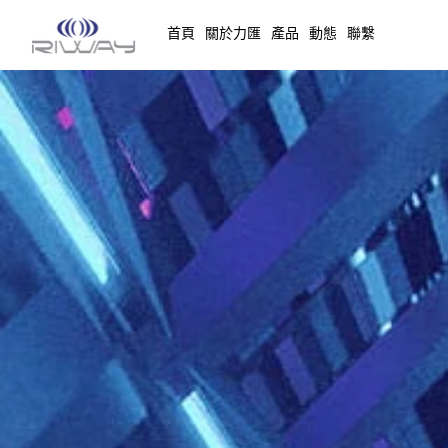
首頁
關於力匯
產品
動態
聯繫