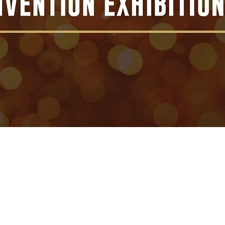
esia’s 8th Anniversary