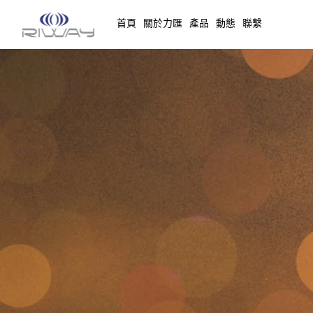
首頁
關於力匯
產品
動態
聯繫