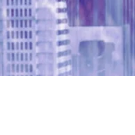
eeting”