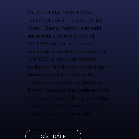
On 4th of May 2013, RIWAY
“Sharing Love a Thousand Miles
Away” Charity Auction was held
successfully, raising a total of
SGD929,776. This is indeed a
remarkable result which everyone
in RIWAY is proud of. Without
hesitation, the leaders placed high
bidding prices for each of the
auctioned exclusive art pieces of
RIWAY, because they believed that
if they do the right thing, believing
in the spirit of righteousness, they
can give hope to the world.
ČÍST DÁLE