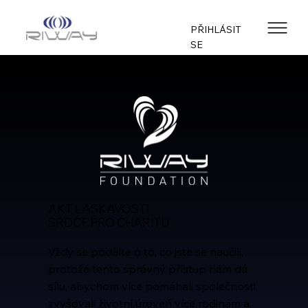
PŘIHLÁSIT
SE
AKT LASKAVOSTI
SRDCE PRO CHARITU
Vždy se podělte o to, co jste se naučili,
protože tento správný přístup nám dá
sílu, abychom více pomáhali společnosti,
zvyšovali životní úroveň více rodinám a