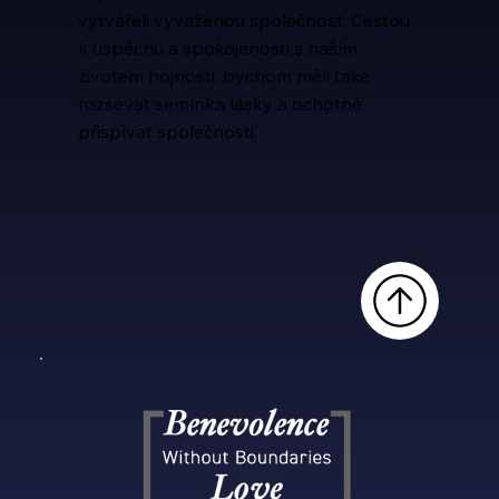
vytvářeli vyváženou společnost. Cestou
k úspěchu a spokojenosti s naším
životem hojnosti, bychom měli také
rozsévat semínka lásky a ochotně
přispívat společnosti.