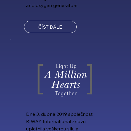
and oxygen generators.
ČÍST DÁLE
Dne 3. dubna 2019 společnost
RIWAY International znovu
uplatnila veškerou sílu a