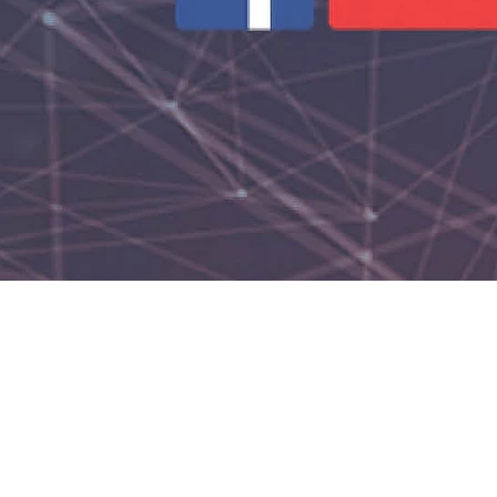
arter “Leaders Recogni