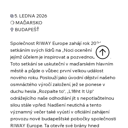
⧉ 
5. LEDNA 2026
❍ 
MAĎARSKO
⚲ 
BUDAPEŠŤ
Společnost RIWAY Europe zahájí rok 2026 
setkáním svých lídrů na „Noci ocenění lídrů“, 
jejímž účelem je inspirovat a pozvednout druhé. 
Toto setkání se uskuteční v maďarském hlavním 
městě a půjde o vůbec první velkou událost 
nového roku. Poslouží jako úvodní dějství našeho 
osmnáctého výročí založení, jež se ponese v 
duchu hesla „Rozpalte to“, „L18ht It Up“ 
odrážejícího naše odhodlání jít s nepotlačitelnou 
silou stále vpřed. Nadšení neutichá a tento 
významný večer také vyústí v oficiální zahájení 
provozu nové budapešťské pobočky společnosti 
RIWAY Europe. Ta otevře své brány hned 