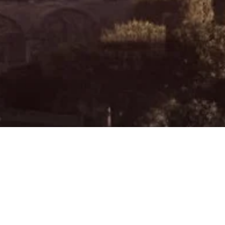
op lídrů“ RIWAY Europe