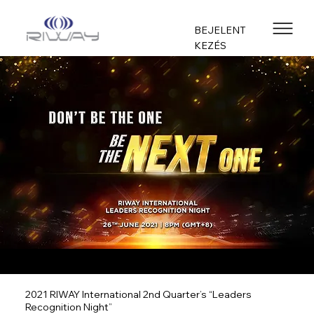
BEJELENT
KEZÉS
2021 RIWAY International 2nd Quarter’s “Leaders
Recognition Night”