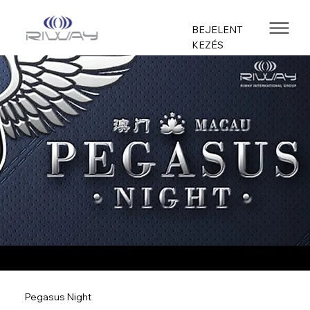
BEJELENT
KEZÉS
Pegasus Night