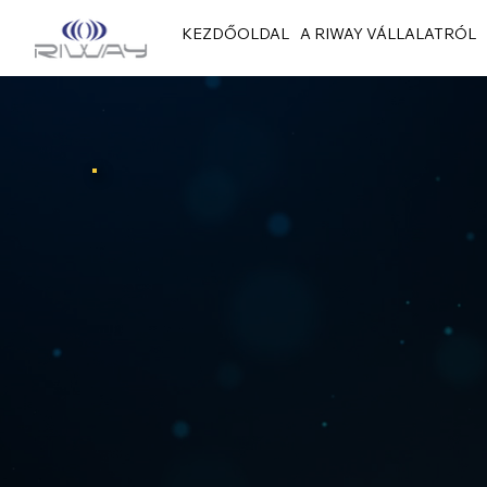
KEZDŐOLDAL
A RIWAY VÁLLALATRÓL