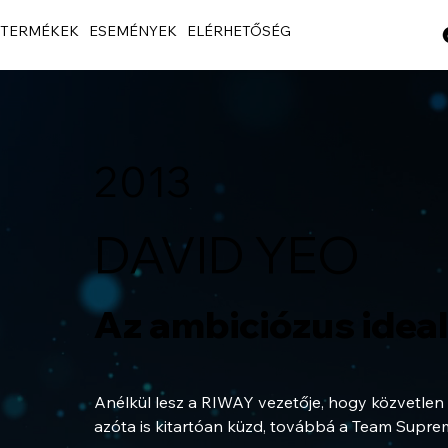
TERMÉKEK
ESEMÉNYEK
ELÉRHETŐSÉG
2013
DAVID YEO
Az ambiciózus ideal
Anélkül lesz a RIWAY vezetője, hogy közvetlen é
azóta is kitartóan küzd, továbbá a Team Supre