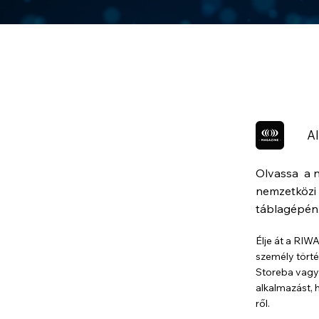
Al
Olvassa a 
nemzetközi 
táblagépén
Élje át a RIW
személy törté
Storeba vagy 
alkalmazást, 
ről.