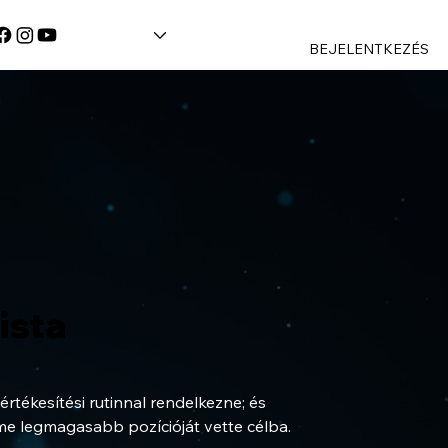
BEJELENTKEZÉS
ista
rtékesítési rutinnal rendelkezne; és 
me legmagasabb pozícióját vette célba.