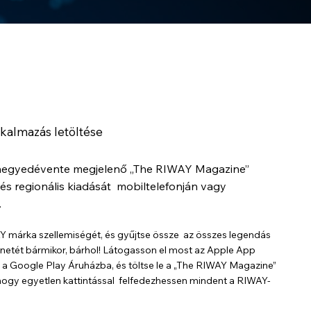
kalmazás letöltése
negyedévente megjelenő „The RIWAY Magazine”
és regionális kiadását mobiltelefonján vagy
.
AY márka szellemiségét, és gyűjtse össze az összes legendás
netét bármikor, bárhol! Látogasson el most az Apple App
a Google Play Áruházba, és töltse le a „The RIWAY Magazine”
hogy egyetlen kattintással felfedezhessen mindent a RIWAY-