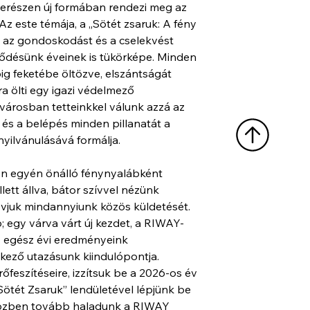
erészen új formában rendezi meg az 
z este témája, a „Sötét zsaruk: A fény 
 az gondoskodást és a cselekvést 
jlődésünk éveinek is tükörképe. Minden 
pig feketébe öltözve, elszántságát 
ra ölti egy igazi védelmező 
városban tetteinkkel válunk azzá az 
 és a belépés minden pillanatát a 
yilvánulásává formálja.
den egyén önálló fénynyalábként 
tt állva, bátor szívvel nézünk 
óvjuk mindannyiunk közös küldetését. 
 egy várva várt új kezdet, a RIWAY-
z egész évi eredményeink 
ező utazásunk kiindulópontja. 
feszítéseire, izzítsuk be a 2026-os év 
Sötét Zsaruk” lendületével lépjünk be 
özben tovább haladunk a RIWAY 