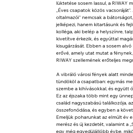
lüktetése sosem lassul, a RIWAY m
„Éves csapatok közös vacsoráját”. A
oltalmazói” nemcsak a bátorságot,
jelképezi, hanem kitartásunk és fe
kolléga, aki belép a helyszínre, tal
kivetítve érkezik, és egyúttal magá
kisugárzását. Ebben a sosem alvó 
erővé, amely utat mutat a fénynek,
RIWAY szellemének erőteljes megn
A vibráló városi fények alatt min
tündököl a csapatban: egymás melle
szembe a kihívásokkal, és együtt 
Ez az éjszaka több mint egy ünnep;
család nagyszabású találkozója, a
összefonódása, és egyben a követk
Emeljük poharunkat az elmúlt év erő
merész és új kezdetét, valamint a „
egy még egyedülállóbb évbe, mik