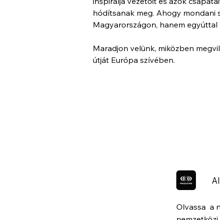
inspirálja vezetőit és azok csapa
hódítsanak meg. Ahogy mondani s
Magyarországon, hanem egyúttal a 
Maradjon velünk, miközben megvilá
útját Európa szívében.
Al
Olvassa a 
nemzetközi 