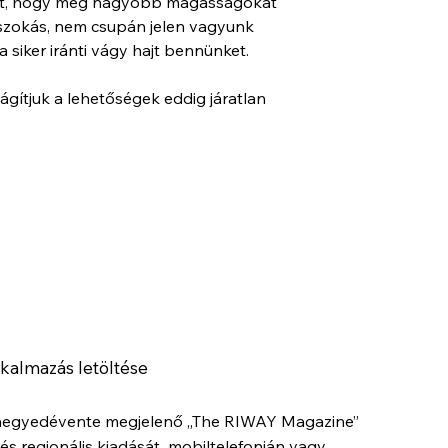
tait, hogy még nagyobb magasságokat 
zokás, nem csupán jelen vagyunk 
siker iránti vágy hajt bennünket.
gítjuk a lehetőségek eddig járatlan 
kalmazás letöltése
negyedévente megjelenő „The RIWAY Magazine”
és regionális kiadását mobiltelefonján vagy