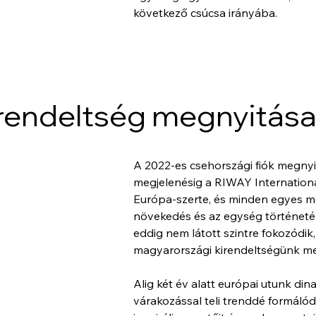
következő csúcsa irányába. 
irendeltség megnyitás
A 2022-es csehországi fiók megnyi
megjelenésig a RIWAY International
Európa-szerte, és minden egyes mér
növekedés és az egység történetéb
eddig nem látott szintre fokozódik
magyarországi kirendeltségünk me
Alig két év alatt európai utunk din
várakozással teli trenddé formálódo