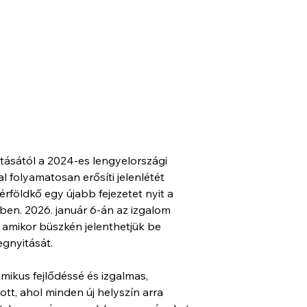
a
tásától a 2024-es lengyelországi 
 folyamatosan erősíti jelenlétét 
földkő egy újabb fejezetet nyit a 
en. 2026. január 6-án az izgalom 
, amikor büszkén jelenthetjük be 
gnyitását. 
amikus fejlődéssé és izgalmas, 
tt, ahol minden új helyszín arra 