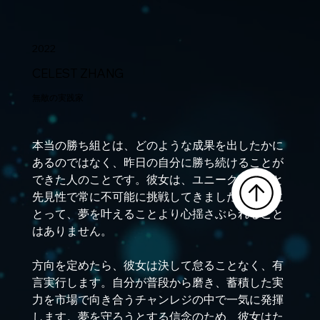
2022
CELEST ZHANG
無敵の実践家
本当の勝ち組とは、どのような成果を出したかに
あるのではなく、昨日の自分に勝ち続けることが
できた人のことです。彼女は、ユニークな考えと
先見性で常に不可能に挑戦してきました。彼女に
とって、夢を叶えることより心揺さぶられること
はありません。
方向を定めたら、彼女は決して怠ることなく、有
言実行します。自分が普段から磨き、蓄積した実
力を市場で向き合うチャンレジの中で一気に発揮
します。夢を守ろうとする信念のため、彼女はた