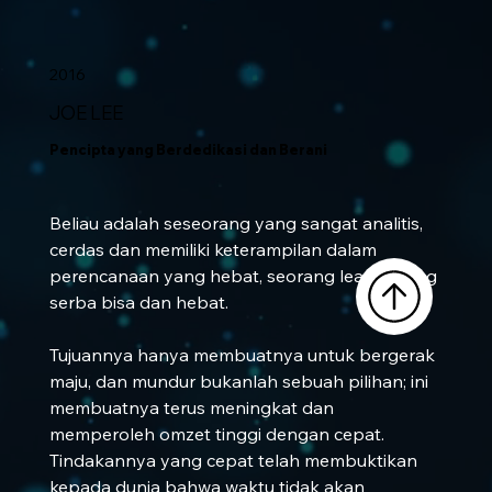
2016
JOE LEE
Pencipta yang Berdedikasi dan Berani
Beliau adalah seseorang yang sangat analitis, 
cerdas dan memiliki keterampilan dalam 
perencanaan yang hebat, seorang leader yang 
serba bisa dan hebat. 
Tujuannya hanya membuatnya untuk bergerak 
maju, dan mundur bukanlah sebuah pilihan; ini 
membuatnya terus meningkat dan 
memperoleh omzet tinggi dengan cepat. 
Tindakannya yang cepat telah membuktikan 
kepada dunia bahwa waktu tidak akan 