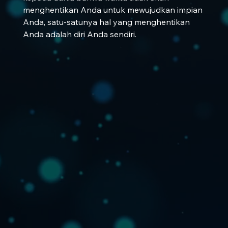
menghentikan Anda untuk mewujudkan impian 
Anda, satu-satunya hal yang menghentikan 
Anda adalah diri Anda sendiri.