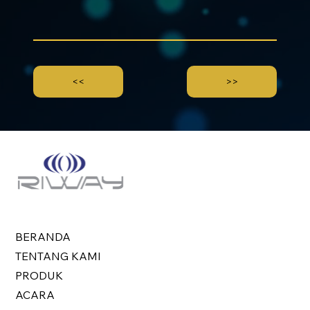
<<
>>
BERANDA
TENTANG KAMI
PRODUK
ACARA