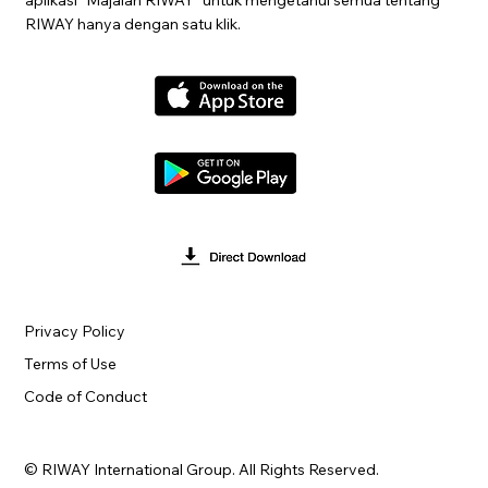
RIWAY hanya dengan satu klik.
Privacy Policy
Terms of Use
Code of Conduct
© RIWAY International Group. All Rights Reserved.