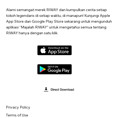
Alami semangat merek RIWAY dan kumpulkan cerita setiap
tokoh legendaris di setiap waktu, di manapun! Kunjungi Apple
App Store dan Google Play Store sekarang untuk mengunduh
aplikasi “Majalah RIWAY” untuk mengetahui semua tentang
RIWAY hanya dengan satu klik.
Privacy Policy
Terms of Use