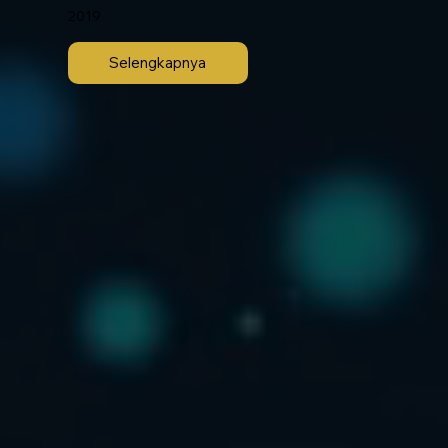
2019
Selengkapnya