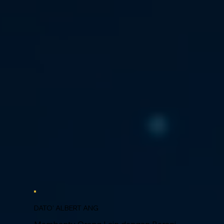
DATO' ALBERT ANG
Membantu Orang Lain dengan Berani