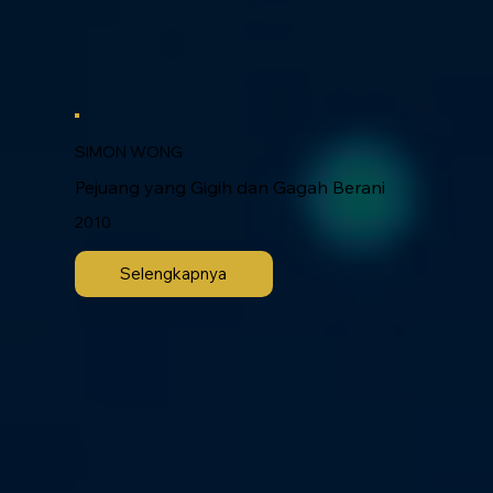
SIMON WONG
Pejuang yang Gigih dan Gagah Berani
2010
Selengkapnya