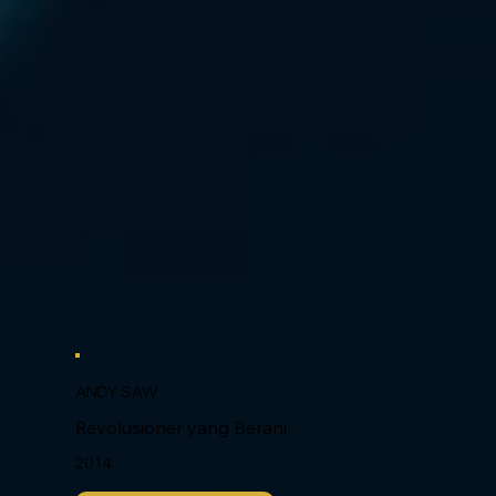
ANDY SAW
Revolusioner yang Berani
2014