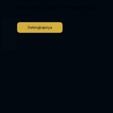
Penuntun Arah yang Tak Mengenal Takut
2024
Selengkapnya