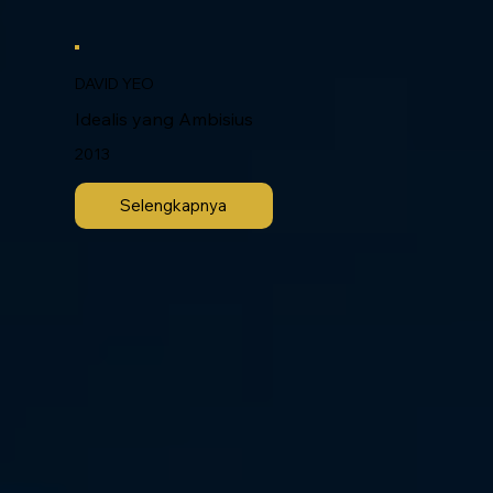
DAVID YEO
Idealis yang Ambisius
2013
Selengkapnya