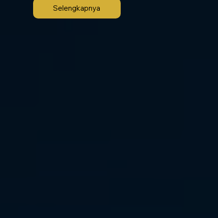
Selengkapnya