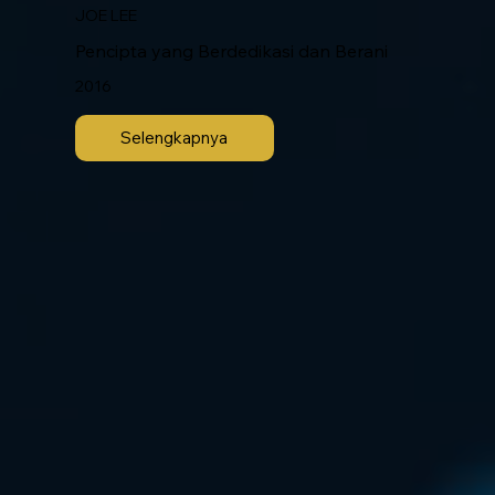
JOE LEE
Pencipta yang Berdedikasi dan Berani
2016
Selengkapnya