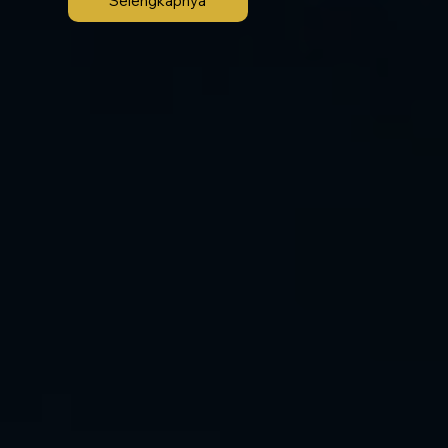
Selengkapnya