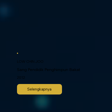
LOW CHIN JOO
Sang Pendidik Penghimpun Bakat
2012
Selengkapnya