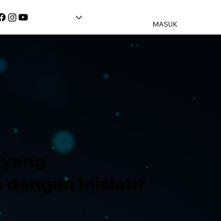
MASUK
 yang
engan Inisiatif