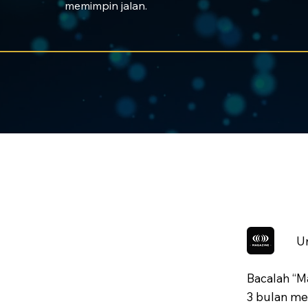
memimpin jalan.
U
Bacalah “Ma
3 bulan mel