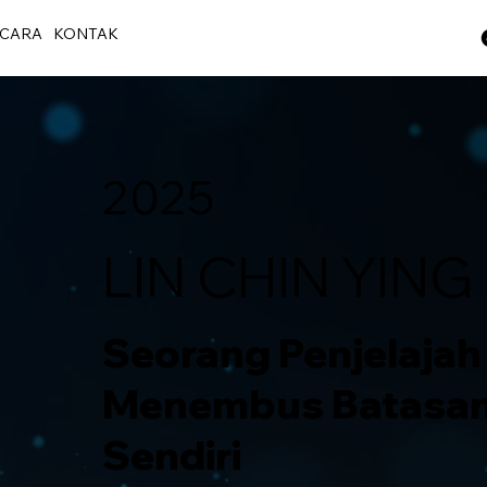
CARA
KONTAK
2025
LIN CHIN YING
Seorang Penjelajah
Menembus Batasan d
Sendiri