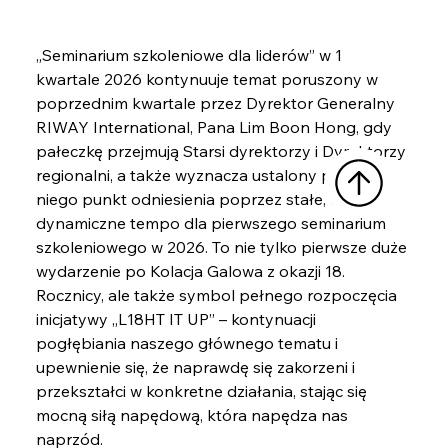
„Seminarium szkoleniowe dla liderów” w 1 
kwartale 2026 kontynuuje temat poruszony w 
poprzednim kwartale przez Dyrektor Generalny 
RIWAY International, Pana Lim Boon Hong, gdy 
pałeczkę przejmują Starsi dyrektorzy i Dyrektorzy 
regionalni, a także wyznacza ustalony przez 
niego punkt odniesienia poprzez stałe, ale 
dynamiczne tempo dla pierwszego seminarium 
szkoleniowego w 
2026. To
 nie tylko pierwsze duże 
wydarzenie po Kolacja Galowa z okazji 18. 
Rocznicy, ale także symbol pełnego rozpoczęcia 
inicjatywy „L18HT IT UP” – kontynuacji 
pogłębiania naszego głównego tematu i 
upewnienie się, że naprawdę się zakorzeni i 
przekształci w konkretne działania, stając się 
mocną siłą napędową, która napędza nas 
naprzód.