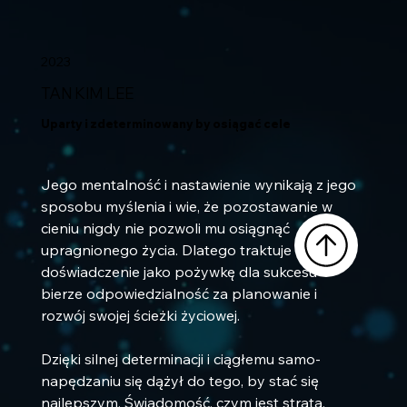
2023
TAN KIM LEE
Uparty i zdeterminowany by osiągać cele
Jego mentalność i nastawienie wynikają z jego 
sposobu myślenia i wie, że pozostawanie w 
cieniu nigdy nie pozwoli mu osiągnąć 
upragnionego życia. Dlatego traktuje każde 
doświadczenie jako pożywkę dla sukcesu - 
bierze odpowiedzialność za planowanie i 
rozwój swojej ścieżki życiowej.
Dzięki silnej determinacji i ciągłemu samo-
napędzaniu się dążył do tego, by stać się 
najlepszym. Świadomość, czym jest strata, 