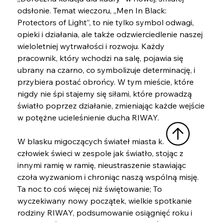
odsłonie. Temat wieczoru, „Men In Black: 
Protectors of Light”, to nie tylko symbol odwagi, 
opieki i działania, ale także odzwierciedlenie naszej 
wieloletniej wytrwałości i rozwoju. Każdy 
pracownik, który wchodzi na salę, pojawia się 
ubrany na czarno, co symbolizuje determinację, i 
przybiera postać obrońcy. W tym mieście, które 
nigdy nie śpi stajemy się siłami, które prowadzą 
światło poprzez działanie, zmieniając każde wejście 
w potężne ucieleśnienie ducha RIWAY.
W blasku migoczących świateł miasta każdy 
człowiek świeci w zespole jak światło, stojąc z 
innymi ramię w ramię, nieustraszenie stawiając 
czoła wyzwaniom i chroniąc naszą wspólną misję. 
Ta noc to coś więcej niż świętowanie; To 
wyczekiwany nowy początek, wielkie spotkanie 
rodziny RIWAY, podsumowanie osiągnięć roku i 