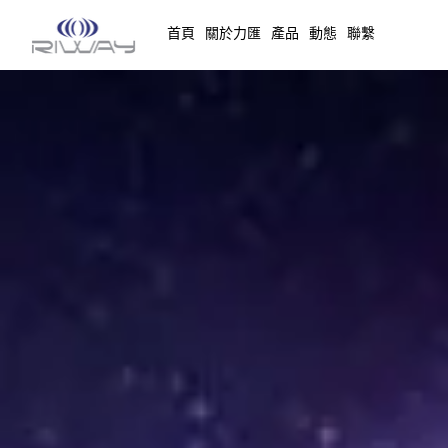
首頁
關於力匯
產品
動態
聯繫