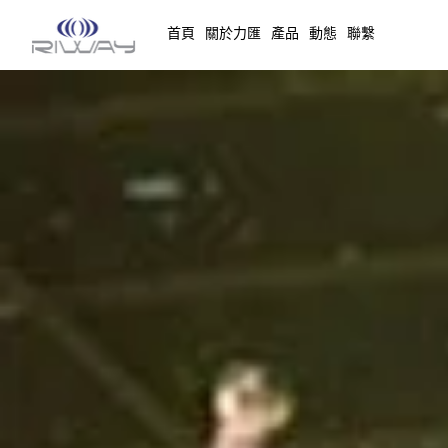
首頁
關於力匯
產品
動態
聯繫