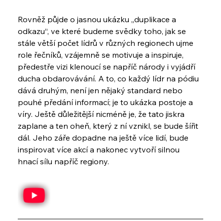
Rovněž půjde o jasnou ukázku „duplikace a 
odkazu“, ve které budeme svědky toho, jak se 
stále větší počet lídrů v různých regionech ujme 
role řečníků, vzájemně se motivuje a inspiruje, 
předestře vizi klenoucí se napříč národy i vyjádří 
ducha obdarovávání. A to, co každý lídr na pódiu 
dává druhým, není jen nějaký standard nebo 
pouhé předání informací; je to ukázka postoje a 
víry. Ještě důležitější nicméně je, že tato jiskra 
zaplane a ten oheň, který z ní vznikl, se bude šířit 
dál. Jeho záře dopadne na ještě více lidí, bude 
inspirovat více akcí a nakonec vytvoří silnou 
hnací sílu napříč regiony.