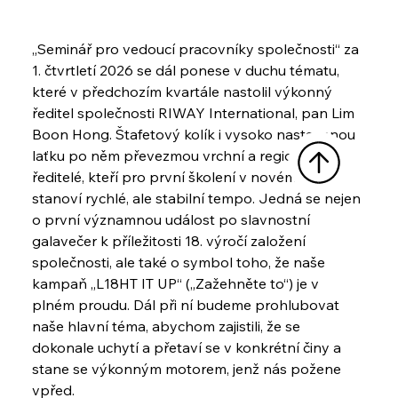
„Seminář pro vedoucí pracovníky společnosti“ za 
1. čtvrtletí 2026 se dál ponese v duchu tématu, 
které v předchozím kvartále nastolil výkonný 
ředitel společnosti RIWAY International, pan Lim 
Boon Hong. Štafetový kolík i vysoko nastavenou 
laťku po něm převezmou vrchní a regionální 
ředitelé, kteří pro první školení v novém roce 
stanoví rychlé, ale stabilní tempo. Jedná se nejen 
o první významnou událost po slavnostní 
galavečer k příležitosti 18. výročí založení 
společnosti, ale také o symbol toho, že naše 
kampaň „L18HT IT UP“ („Zažehněte to“) je v 
plném proudu. Dál při ní budeme prohlubovat 
naše hlavní téma, abychom zajistili, že se 
dokonale uchytí a přetaví se v konkrétní činy a 
stane se výkonným motorem, jenž nás požene 
vpřed.