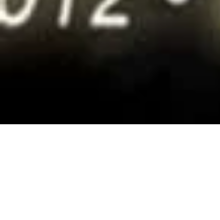
RIWAY 4th A