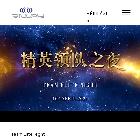
PŘIHLÁSIT
SE
Team Elite Night