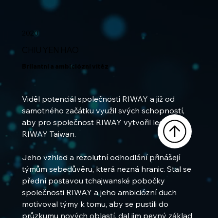
2020
CHIU YEN HAO
Brilantní a ambiciózní vítěz
Viděl potenciál společnosti RIWAY a již od 
samotného začátku využil svých schopností, 
aby pro společnost RIWAY vytvořil legendu: 
RIWAY Taiwan.
Jeho vzhled a rezolutní odhodlání přinášejí 
týmům sebedůvěru, která nezná hranic. Stal se 
přední postavou tchajwanské pobočky 
společnosti RIWAY a jeho ambiciózní duch 
motivoval týmy k tomu, aby se pustili do 
průzkumu nových oblastí, dal jim pevný základ 