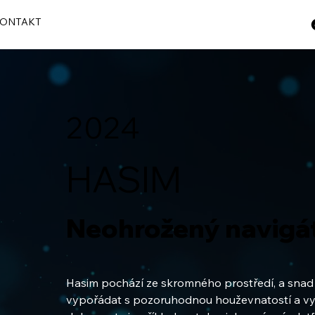
ONTAKT
2024
HASIM
Neohrožený navigá
Hasim pochází ze skromného prostředí, a snad
vypořádat s pozoruhodnou houževnatostí a vyrů