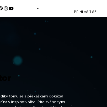
PŘIHLÁSIT SE
tor
 díky tomu se s překážkami dokázal 
st v inspirativního lídra svého týmu. 