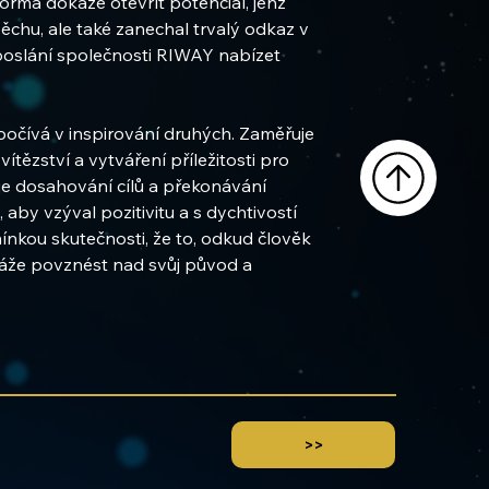
orma dokáže otevřít potenciál, jenž 
ěchu, ale také zanechal trvalý odkaz v 
 poslání společnosti RIWAY nabízet 
počívá v inspirování druhých. Zaměřuje 
tězství a vytváření příležitosti pro 
je dosahování cílů a překonávání 
 aby vzýval pozitivitu a s dychtivostí 
ínkou skutečnosti, že to, odkud člověk 
káže povznést nad svůj původ a 
>>