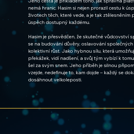
Jeho cesta je příkladem toho, jak správná platf
nemá hranic. Hasim si nejen prorazil cestu k úsp
životech těch, které vede, a je tak ztělesněním
úspěch dostupný každému.
Hasim je přesvědčen, že skutečné vůdcovství s
se na budování důvěry, oslavování společných ví
kolektivní růst. Jako hybnou sílu, která umožňu
překážek, vidí nadšení, a svůj tým vybízí k tomu,
šel za svým snem. Jeho příběh je silnou připom
vzejde, nedefinuje to, kam dojde – každý se do
dosáhnout velkoleposti.