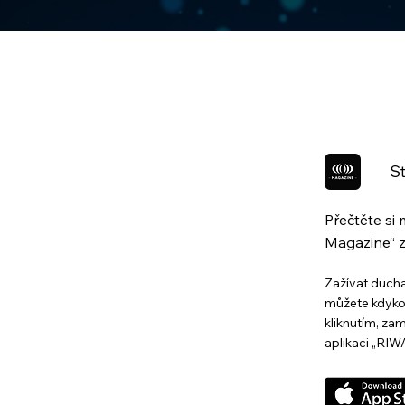
St
Přečtěte si
Magazine“ z
Zažívat ducha
můžete kdykol
kliknutím, za
aplikaci „RIW