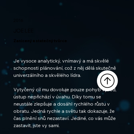
2016
JOE LEE
Zanícený a statečný tvůrce
Je vysoce analytický, vnímavý a má skvělé 
schopnosti plánování, což z něj dělá skutečně 
univerzálního a skvělého lídra.
Vytyčený cíl mu dovoluje pouze pohyb vpřed, 
ústup nepřichází v úvahu. Díky tomu se 
neustále zlepšuje a dosáhl rychlého růstu v 
obratu. Jedná rychle a světu tak dokazuje, že 
čas plnění snů nezastaví. Jediné, co vás může 
zastavit, jste vy sami.