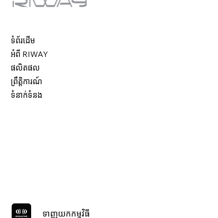
ទំព័រដើម
អំពី RIWAY
ផលិតផល
ព្រឹត្តិការណ៍
ទំនាក់ទំនង
ទាញយកកម្មវិធី