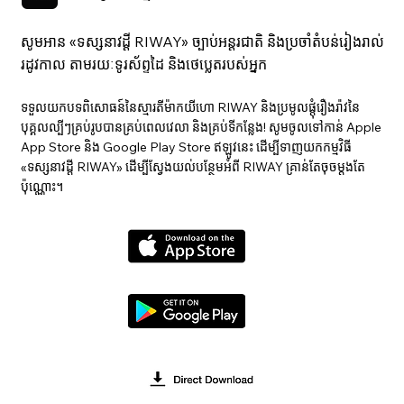
សូមអាន «ទស្សនាវ​ដ្ដី RIWAY» ច្បាប់អន្តរជាតិ និងប្រចាំតំបន់រៀងរាល់
រដូវកាល តាមរយៈទូរស័ព្ទដៃ និងថេប្លេតរបស់អ្នក
ទទួលយកបទពិសោធន៍នៃស្មារតីម៉ាកយីហោ RIWAY និងប្រមូលផ្តុំរឿងរ៉ាវនៃ
បុគ្គលល្បីៗគ្រប់រូបបានគ្រប់ពេលវេលា និងគ្រប់ទីកន្លែង! សូមចូលទៅកាន់ Apple
App Store និង Google Play Store ឥឡូវនេះ ដើម្បីទាញយកកម្មវិធី
«ទស្សនាវ​ដ្ដី RIWAY» ដើម្បីស្វែងយល់បន្ថែមអំពី RIWAY គ្រាន់តែចុចម្តងតែ
ប៉ុណ្ណោះ។