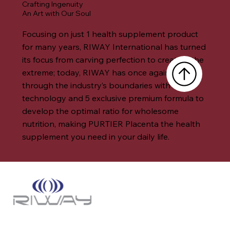
Crafting Ingenuity
An Art with Our Soul
Focusing on just 1 health supplement product
for many years, RIWAY International has turned
its focus from carving perfection to creating the
extreme; today, RIWAY has once again broken
through the industry’s boundaries with core
technology and 5 exclusive premium formula to
develop the optimal ratio for wholesome
nutrition, making PURTIER Placenta the health
supplement you need in your daily life.