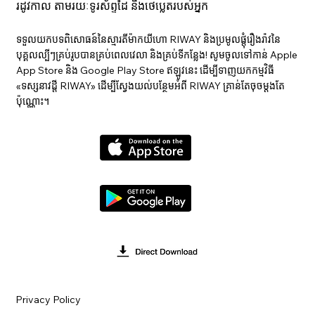
រដូវកាល តាមរយៈទូរស័ព្ទដៃ និងថេប្លេតរបស់អ្នក
ទទួលយកបទពិសោធន៍នៃស្មារតីម៉ាកយីហោ RIWAY និងប្រមូលផ្តុំរឿងរ៉ាវនៃ
បុគ្គលល្បីៗគ្រប់រូបបានគ្រប់ពេលវេលា និងគ្រប់ទីកន្លែង! សូមចូលទៅកាន់ Apple
App Store និង Google Play Store ឥឡូវនេះ ដើម្បីទាញយកកម្មវិធី
«ទស្សនាវ​ដ្ដី RIWAY» ដើម្បីស្វែងយល់បន្ថែមអំពី RIWAY គ្រាន់តែចុចម្តងតែ
ប៉ុណ្ណោះ។
Privacy Policy