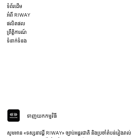
ទំព័រដើម
អំពី RIWAY
ផលិតផល
ព្រឹត្តិការណ៍
ទំនាក់ទំនង
ទាញយកកម្មវិធី
សូមអាន «ទស្សនាវ​ដ្ដី RIWAY» ច្បាប់អន្តរជាតិ និងប្រចាំតំបន់រៀងរាល់