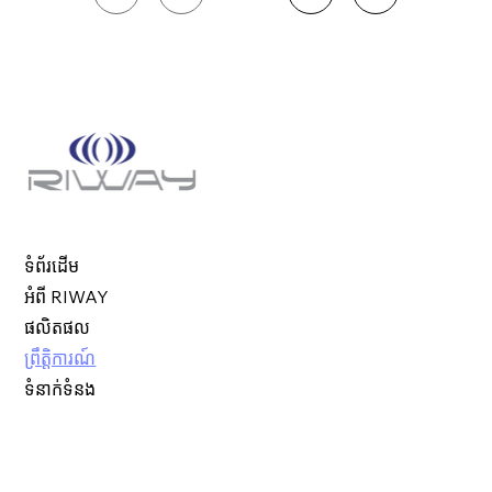
1
ទំព័រដើម
អំពី RIWAY
ផលិតផល
ព្រឹត្តិការណ៍
ទំនាក់ទំនង