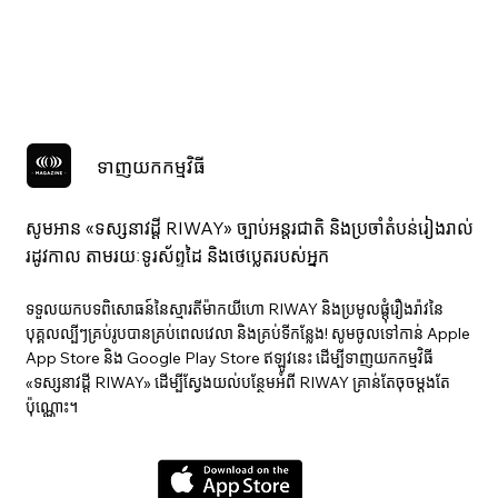
ទាញយកកម្មវិធី
សូមអាន «ទស្សនាវ​ដ្ដី RIWAY» ច្បាប់អន្តរជាតិ និងប្រចាំតំបន់រៀងរាល់
រដូវកាល តាមរយៈទូរស័ព្ទដៃ និងថេប្លេតរបស់អ្នក
ទទួលយកបទពិសោធន៍នៃស្មារតីម៉ាកយីហោ RIWAY និងប្រមូលផ្តុំរឿងរ៉ាវនៃ
បុគ្គលល្បីៗគ្រប់រូបបានគ្រប់ពេលវេលា និងគ្រប់ទីកន្លែង! សូមចូលទៅកាន់ Apple
App Store និង Google Play Store ឥឡូវនេះ ដើម្បីទាញយកកម្មវិធី
«ទស្សនាវ​ដ្ដី RIWAY» ដើម្បីស្វែងយល់បន្ថែមអំពី RIWAY គ្រាន់តែចុចម្តងតែ
ប៉ុណ្ណោះ។