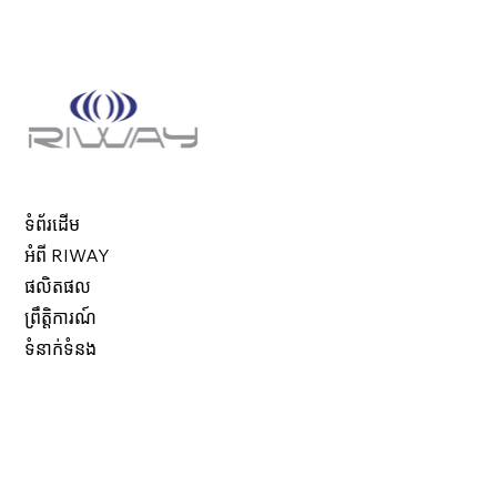
ទំព័រដើម
អំពី RIWAY
ផលិតផល
ព្រឹត្តិការណ៍
ទំនាក់ទំនង