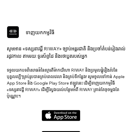
ទាញយកកម្មវិធី
សូមអាន «ទស្សនាវ​ដ្ដី RIWAY» ច្បាប់អន្តរជាតិ និងប្រចាំតំបន់រៀងរាល់
រដូវកាល តាមរយៈទូរស័ព្ទដៃ និងថេប្លេតរបស់អ្នក
ទទួលយកបទពិសោធន៍នៃស្មារតីម៉ាកយីហោ RIWAY និងប្រមូលផ្តុំរឿងរ៉ាវនៃ
បុគ្គលល្បីៗគ្រប់រូបបានគ្រប់ពេលវេលា និងគ្រប់ទីកន្លែង! សូមចូលទៅកាន់ Apple
App Store និង Google Play Store ឥឡូវនេះ ដើម្បីទាញយកកម្មវិធី
«ទស្សនាវ​ដ្ដី RIWAY» ដើម្បីស្វែងយល់បន្ថែមអំពី RIWAY គ្រាន់តែចុចម្តងតែ
ប៉ុណ្ណោះ។