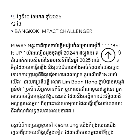
⧉ 
ថ្ងៃទី10 ខែមករា ឆ្នាំ2026
❍ ថៃ
⚲ 
BANGKOK IMPACT CHALLENGER
RIWAY អន្តរជាតិបានចាប់ផ្តើមរៀបចំសម្រាប់កម្មវិធី " " L18ht 
It UP " យ៉ាងលឿនដូចចុងឆ្នាំ 2024។ ឥឡូវនេះ ឈានចូលដល់
ដំណាក់កាលសំខាន់នៃឆមាសទីពីរនៃឆ្នាំ 2025 រាល់ការសម្រេច
ចិត្តដែលបានធ្វើឡើង និងគ្រប់ជំហានទាំងអស់កំពុងនាំយើងឆ្ពោះ
ទៅរកការប្រារព្ធពិធីជួបជុំអាហារពេលល្ងាច ខួបលើកទី18 របស់
យើង។ នាយកប្រតិបត្តិ លោក Lim Boon Hong ធ្លាប់បានសង្កត់
ធ្ងន់ថា "ប្រសិនបើអ្នកមានគំនិត ឬគោលដៅណាមួយឥឡូវនេះ អ្នក
អាចចាប់ផ្តើមអនុវត្តវាឱ្យបានឆាប់ ដែលនឹងបង្កើនការជះឥទ្ធិពលដ៏
អស្ចារ្យរបស់អ្នក" ពីព្រោះរាល់សកម្មភាពដែលធ្វើឡើងនៅពេលនេះ 
នឹងកំណត់លទ្ធផលនាពេលអនាគត។
បន្ទាប់ពីការប្រារព្ធខួបនៅ Kaohsiung យើងកំពុងឈានជើង
ហួសពីប្រទេសសិង្ហបុរីម្តងទៀត ដែលលើកនេះឆ្ពោះទៅទីក្រុង