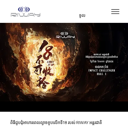
ចូល
ពិធីជួបជុំអាហារពេលល្ងាចខួបលើកទី18 របស់ RIWAY អន្តរជាតិ