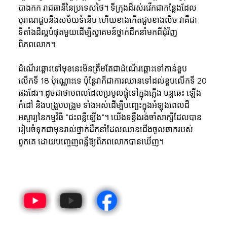
បាងកក រាជធានីនៃប្រទេសថៃ។ ទីក្រុងដ៏រស់រវើកជាកន្លែងដែល
បុរាណជួបនឹងសម័យទំនើប ហើយខាងកើតជួបខាងលិច វាគឺជា
ទីតាំងដ៏ល្អបំផុតមួយដើម្បីស្វាគមន៍ថ្នាក់ដឹកនាំមកពីជុំវិញ
ពិភពលោក។
ដំណើរឆ្ពោះទៅមុខនេះមិនត្រឹមតែជាដំណើរឆ្ពោះទៅកាន់ខួប
លើកទី 18 ប៉ុណ្ណោះទេ ប៉ុន្តែវាក៏ជាការឈានទៅដល់ខួបលើកទី 20 
ផងដែរ។ ដូចជាថាមពលដែលប្រមូលផ្តុំទៅក្នុងភ្លើង បន្តឆេះ ឡើង
កំដៅ និងបង្រួបបង្រួម ទាំងអស់ដើម្បីបញ្ឆេះក្នុងអំឡុងពេលដ៏
អស្ចារ្យនៃកម្មវិធី "ជះពន្លឺឡើង"។ យើងទន្ទឹងរង់ចាំសាក្សីដែលបាន
រៀបចំទុកជាមុនរាល់ថ្នាក់ដឹកនាំដែលឈានជើងចូលឆាករបស់
ពួកគេ ដោយបញ្ចេញពន្លឺឱ្យពិភពលោកបានឃើញ។