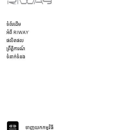
ទំព័រដើម
អំពី RIWAY
ផលិតផល
ព្រឹត្តិការណ៍
ទំនាក់ទំនង
ទាញយកកម្មវិធី