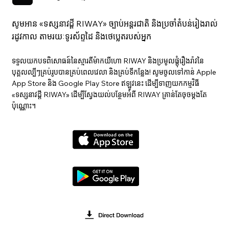
សូមអាន «ទស្សនាវ​ដ្ដី RIWAY» ច្បាប់អន្តរជាតិ និងប្រចាំតំបន់រៀងរាល់
រដូវកាល តាមរយៈទូរស័ព្ទដៃ និងថេប្លេតរបស់អ្នក
ទទួលយកបទពិសោធន៍នៃស្មារតីម៉ាកយីហោ RIWAY និងប្រមូលផ្តុំរឿងរ៉ាវនៃ
បុគ្គលល្បីៗគ្រប់រូបបានគ្រប់ពេលវេលា និងគ្រប់ទីកន្លែង! សូមចូលទៅកាន់ Apple
App Store និង Google Play Store ឥឡូវនេះ ដើម្បីទាញយកកម្មវិធី
«ទស្សនាវ​ដ្ដី RIWAY» ដើម្បីស្វែងយល់បន្ថែមអំពី RIWAY គ្រាន់តែចុចម្តងតែ
ប៉ុណ្ណោះ។