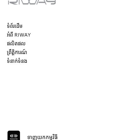
ទំព័រដើម
អំពី RIWAY
ផលិតផល
ព្រឹត្តិការណ៍
ទំនាក់ទំនង
ទាញយកកម្មវិធី