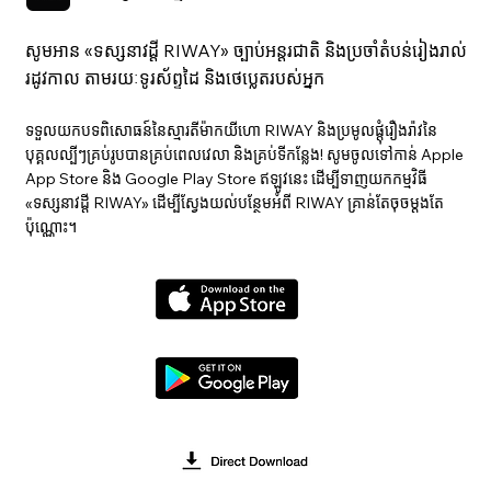
សូមអាន «ទស្សនាវ​ដ្ដី RIWAY» ច្បាប់អន្តរជាតិ និងប្រចាំតំបន់រៀងរាល់
រដូវកាល តាមរយៈទូរស័ព្ទដៃ និងថេប្លេតរបស់អ្នក
ទទួលយកបទពិសោធន៍នៃស្មារតីម៉ាកយីហោ RIWAY និងប្រមូលផ្តុំរឿងរ៉ាវនៃ
បុគ្គលល្បីៗគ្រប់រូបបានគ្រប់ពេលវេលា និងគ្រប់ទីកន្លែង! សូមចូលទៅកាន់ Apple
App Store និង Google Play Store ឥឡូវនេះ ដើម្បីទាញយកកម្មវិធី
«ទស្សនាវ​ដ្ដី RIWAY» ដើម្បីស្វែងយល់បន្ថែមអំពី RIWAY គ្រាន់តែចុចម្តងតែ
ប៉ុណ្ណោះ។