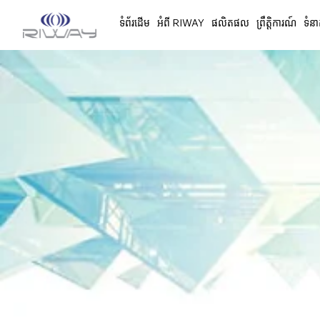
ទំព័រដើម
អំពី RIWAY
ផលិតផល
ព្រឹត្តិការណ៍
ទំនា