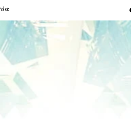
ក់ទំនង