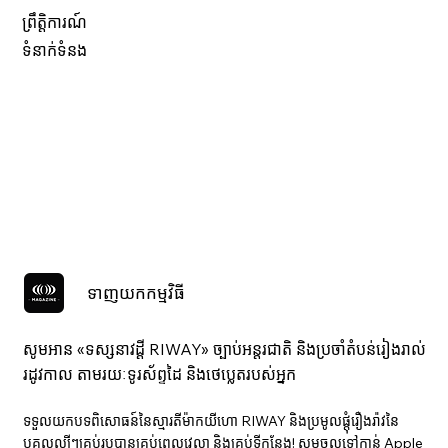
ព្រឹត្តិការណ៍
ទំនាក់ទំនង
ទាញយកកម្មវិធី
សូមអាន «ទស្សនាវ​ដ្ដី RIWAY» ច្បាប់អន្តរជាតិ និងប្រចាំតំបន់រៀងរាល់
រដូវកាល តាមរយៈទូរស័ព្ទដៃ និងថេប្លេតរបស់អ្នក
ទទួលយកបទពិសោធន៍នៃស្មារតីម៉ាកយីហោ RIWAY និងប្រមូលផ្តុំរឿងរ៉ាវនៃ
បុគ្គលល្បីៗគ្រប់រូបបានគ្រប់ពេលវេលា និងគ្រប់ទីកន្លែង! សូមចូលទៅកាន់ Apple