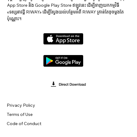
App Store និង Google Play Store ឥឡូវនេះ ដើម្បីទាញយកកម្មវិធី
«ទស្សនាវ​ដ្ដី RIWAY» ដើម្បីស្វែងយល់បន្ថែមអំពី RIWAY គ្រាន់តែចុចម្តងតែ
ប៉ុណ្ណោះ។
Privacy Policy
Terms of Use
Code of Conduct