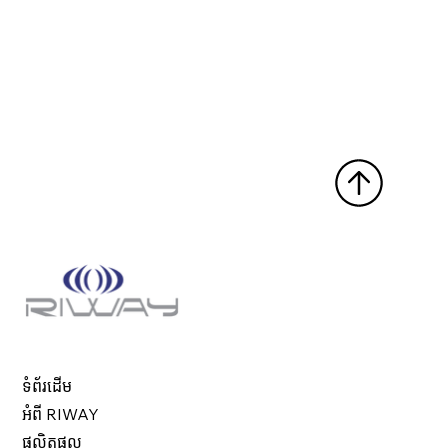
ទំព័រដើម
អំពី RIWAY
ផលិតផល