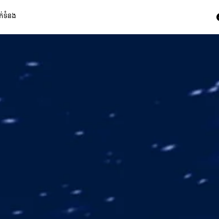
ក់ទំនង