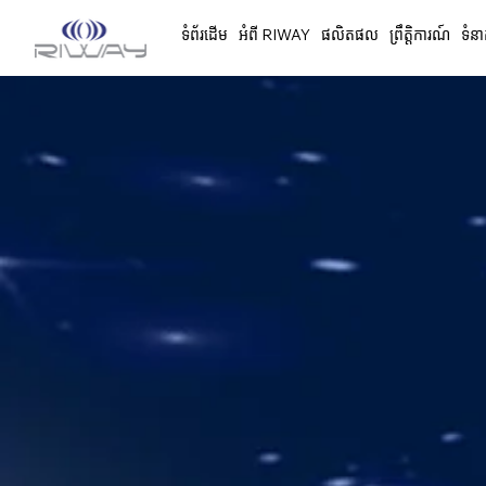
ទំព័រដើម
អំពី RIWAY
ផលិតផល
ព្រឹត្តិការណ៍
ទំនា