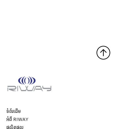
ទំព័រដើម
អំពី RIWAY
ផលិតផល