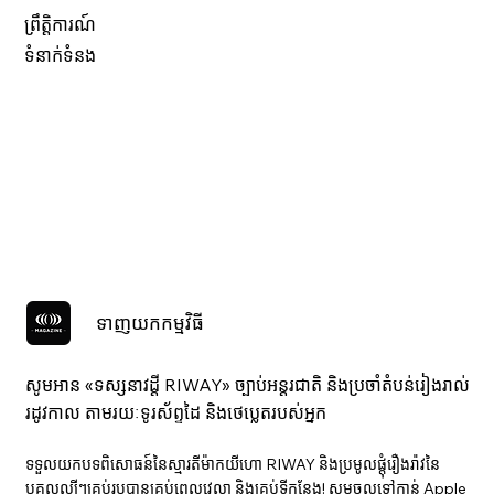
ព្រឹត្តិការណ៍
ទំនាក់ទំនង
ទាញយកកម្មវិធី
សូមអាន «ទស្សនាវ​ដ្ដី RIWAY» ច្បាប់អន្តរជាតិ និងប្រចាំតំបន់រៀងរាល់
រដូវកាល តាមរយៈទូរស័ព្ទដៃ និងថេប្លេតរបស់អ្នក
ទទួលយកបទពិសោធន៍នៃស្មារតីម៉ាកយីហោ RIWAY និងប្រមូលផ្តុំរឿងរ៉ាវនៃ
បុគ្គលល្បីៗគ្រប់រូបបានគ្រប់ពេលវេលា និងគ្រប់ទីកន្លែង! សូមចូលទៅកាន់ Apple