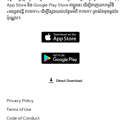
App Store និង Google Play Store ឥឡូវនេះ ដើម្បីទាញយកកម្មវិធី
«ទស្សនាវ​ដ្ដី RIWAY» ដើម្បីស្វែងយល់បន្ថែមអំពី RIWAY គ្រាន់តែចុចម្តងតែ
ប៉ុណ្ណោះ។
Privacy Policy
Terms of Use
Code of Conduct