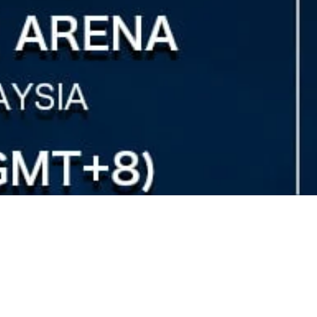
arter “Asia Tour — Lea