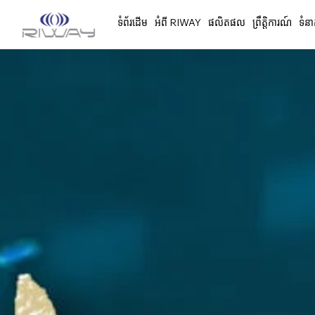
ទំព័រដើម
អំពី RIWAY
ផលិតផល
ព្រឹត្តិការណ៍
ទំនា