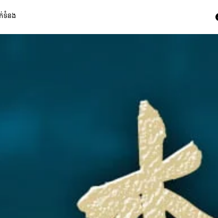
ក់ទំនង