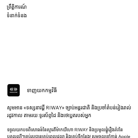
ព្រឹត្តិការណ៍
ទំនាក់ទំនង
ទាញយកកម្មវិធី
សូមអាន «ទស្សនាវ​ដ្ដី RIWAY» ច្បាប់អន្តរជាតិ និងប្រចាំតំបន់រៀងរាល់
រដូវកាល តាមរយៈទូរស័ព្ទដៃ និងថេប្លេតរបស់អ្នក
ទទួលយកបទពិសោធន៍នៃស្មារតីម៉ាកយីហោ RIWAY និងប្រមូលផ្តុំរឿងរ៉ាវនៃ
បុគ្គលល្បីៗគ្រប់រូបបានគ្រប់ពេលវេលា និងគ្រប់ទីកន្លែង! សូមចូលទៅកាន់ Apple