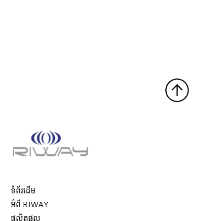
ទំព័រដើម
អំពី RIWAY
ផលិតផល