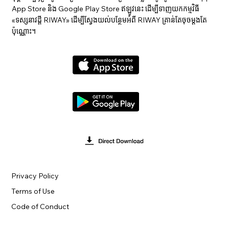
App Store និង Google Play Store ឥឡូវនេះ ដើម្បីទាញយកកម្មវិធី
«ទស្សនាវ​ដ្ដី RIWAY» ដើម្បីស្វែងយល់បន្ថែមអំពី RIWAY គ្រាន់តែចុចម្តងតែ
ប៉ុណ្ណោះ។
Privacy Policy
Terms of Use
Code of Conduct