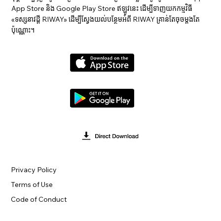
App Store និង Google Play Store ឥឡូវនេះ ដើម្បីទាញយកកម្មវិធី
«ទស្សនាវ​ដ្ដី RIWAY» ដើម្បីស្វែងយល់បន្ថែមអំពី RIWAY គ្រាន់តែចុចម្តងតែ
ប៉ុណ្ណោះ។
Privacy Policy
Terms of Use
Code of Conduct