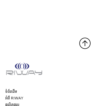
ទំព័រដើម
អំពី RIWAY
ផលិតផល