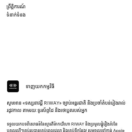
ព្រឹត្តិការណ៍
ទំនាក់ទំនង
ទាញយកកម្មវិធី
សូមអាន «ទស្សនាវ​ដ្ដី RIWAY» ច្បាប់អន្តរជាតិ និងប្រចាំតំបន់រៀងរាល់
រដូវកាល តាមរយៈទូរស័ព្ទដៃ និងថេប្លេតរបស់អ្នក
ទទួលយកបទពិសោធន៍នៃស្មារតីម៉ាកយីហោ RIWAY និងប្រមូលផ្តុំរឿងរ៉ាវនៃ
បុគ្គលល្បីៗគ្រប់រូបបានគ្រប់ពេលវេលា និងគ្រប់ទីកន្លែង! សូមចូលទៅកាន់ Apple