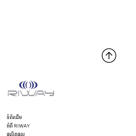
ទំព័រដើម
អំពី RIWAY
ផលិតផល