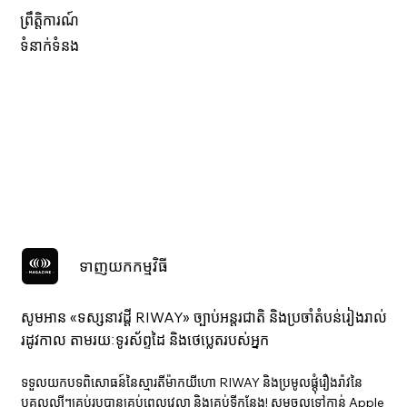
ព្រឹត្តិការណ៍
ទំនាក់ទំនង
ទាញយកកម្មវិធី
សូមអាន «ទស្សនាវ​ដ្ដី RIWAY» ច្បាប់អន្តរជាតិ និងប្រចាំតំបន់រៀងរាល់
រដូវកាល តាមរយៈទូរស័ព្ទដៃ និងថេប្លេតរបស់អ្នក
ទទួលយកបទពិសោធន៍នៃស្មារតីម៉ាកយីហោ RIWAY និងប្រមូលផ្តុំរឿងរ៉ាវនៃ
បុគ្គលល្បីៗគ្រប់រូបបានគ្រប់ពេលវេលា និងគ្រប់ទីកន្លែង! សូមចូលទៅកាន់ Apple