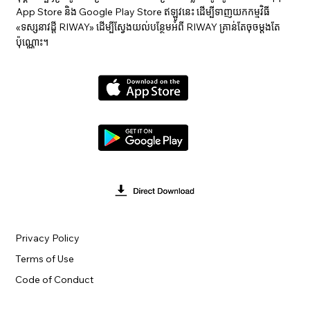
App Store និង Google Play Store ឥឡូវនេះ ដើម្បីទាញយកកម្មវិធី
«ទស្សនាវ​ដ្ដី RIWAY» ដើម្បីស្វែងយល់បន្ថែមអំពី RIWAY គ្រាន់តែចុចម្តងតែ
ប៉ុណ្ណោះ។
Privacy Policy
Terms of Use
Code of Conduct