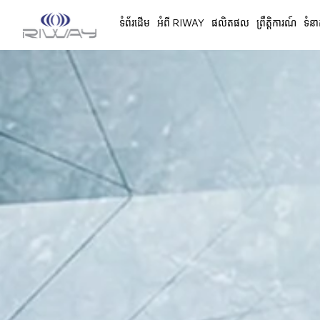
ទំព័រដើម
អំពី RIWAY
ផលិតផល
ព្រឹត្តិការណ៍
ទំនា