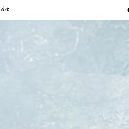
ក់ទំនង