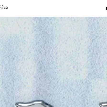
ក់ទំនង