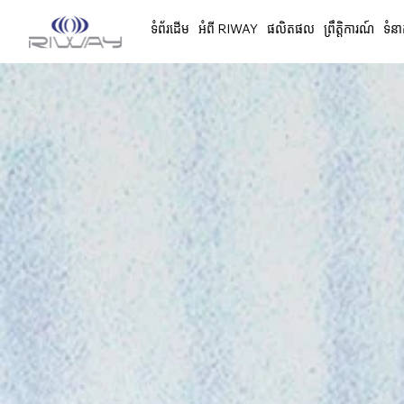
ទំព័រដើម
អំពី RIWAY
ផលិតផល
ព្រឹត្តិការណ៍
ទំនា