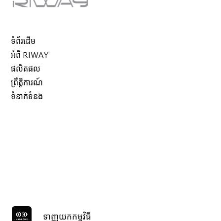
ទំព័រដើម
អំពី RIWAY
ផលិតផល
ព្រឹត្តិការណ៍
ទំនាក់ទំនង
ទាញយកកម្មវិធី