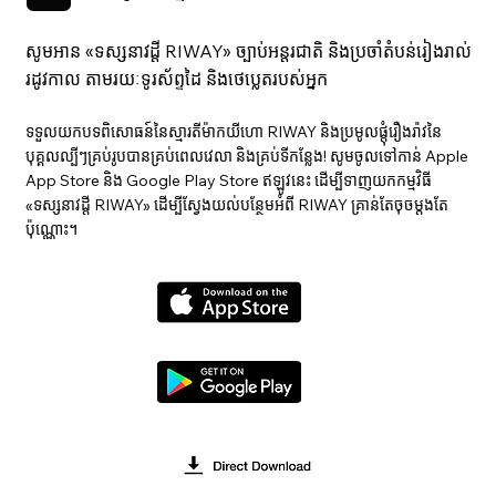
សូមអាន «ទស្សនាវ​ដ្ដី RIWAY» ច្បាប់អន្តរជាតិ និងប្រចាំតំបន់រៀងរាល់
រដូវកាល តាមរយៈទូរស័ព្ទដៃ និងថេប្លេតរបស់អ្នក
ទទួលយកបទពិសោធន៍នៃស្មារតីម៉ាកយីហោ RIWAY និងប្រមូលផ្តុំរឿងរ៉ាវនៃ
បុគ្គលល្បីៗគ្រប់រូបបានគ្រប់ពេលវេលា និងគ្រប់ទីកន្លែង! សូមចូលទៅកាន់ Apple
App Store និង Google Play Store ឥឡូវនេះ ដើម្បីទាញយកកម្មវិធី
«ទស្សនាវ​ដ្ដី RIWAY» ដើម្បីស្វែងយល់បន្ថែមអំពី RIWAY គ្រាន់តែចុចម្តងតែ
ប៉ុណ្ណោះ។