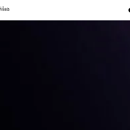
ក់ទំនង