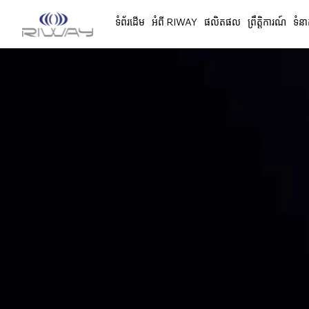
ទំព័រដើម
អំពី RIWAY
ផលិតផល
ព្រឹត្តិការណ៍
ទំនា